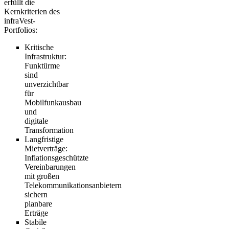
erfüllt die
Kernkriterien des
infraVest-
Portfolios:
Kritische
Infrastruktur:
Funktürme
sind
unverzichtbar
für
Mobilfunkausbau
und
digitale
Transformation
Langfristige
Mietverträge:
Inflationsgeschützte
Vereinbarungen
mit großen
Telekommunikationsanbietern
sichern
planbare
Erträge
Stabile